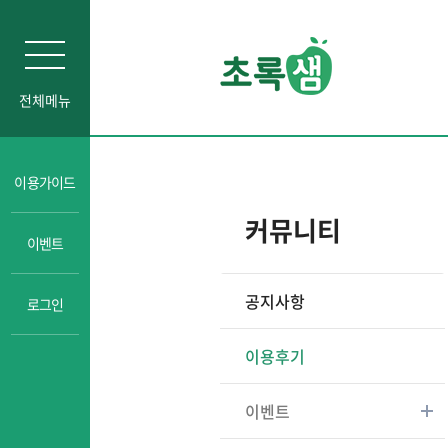
전체메뉴
인문소양
이용가이드
자기주도학습
커뮤니티
이벤트
진로교육
성교육
공지사항
로그인
경제금융교육
일타강사강의
이용후기
이벤트