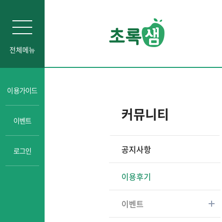
전체메뉴
인문소양
이용가이드
자기주도학습
커뮤니티
이벤트
진로교육
성교육
공지사항
로그인
경제금융교육
일타강사강의
이용후기
이벤트