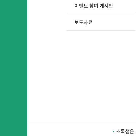
이벤트 참여 게시판
보도자료
어
어린이영어
초록샘은 