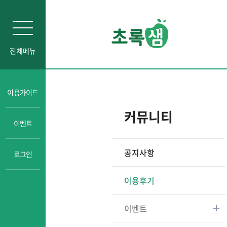
전체메뉴
인문소양
이용가이드
자기주도학습
커뮤니티
이벤트
진로교육
성교육
공지사항
로그인
경제금융교육
일타강사강의
이용후기
이벤트