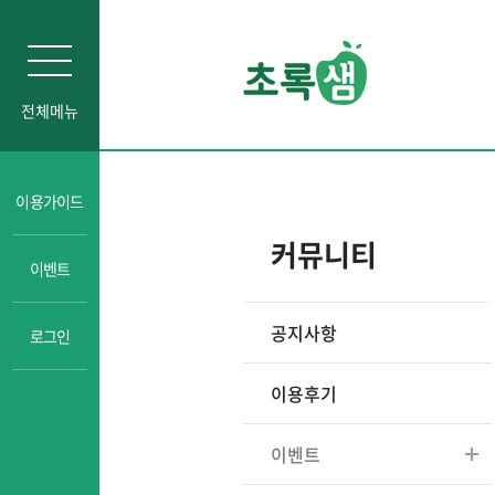
전체메뉴
인문소양
이용가이드
자기주도학습
커뮤니티
이벤트
진로교육
성교육
공지사항
로그인
경제금융교육
일타강사강의
이용후기
이벤트