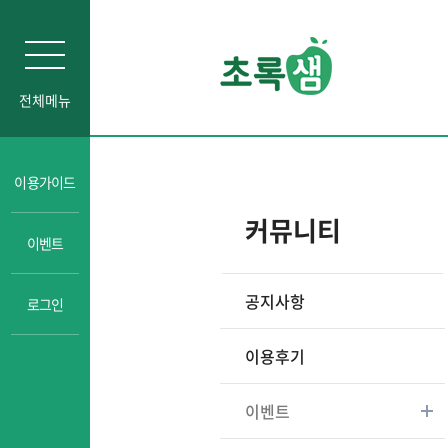
전체메뉴
인문소양
이용가이드
자기주도학습
커뮤니티
이벤트
진로교육
성교육
공지사항
로그인
경제금융교육
일타강사강의
이용후기
이벤트