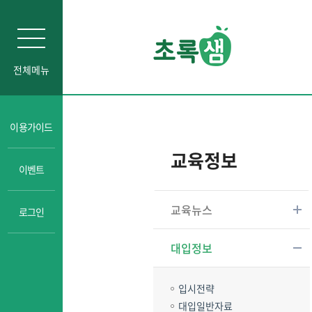
전체메뉴
인문소양
이용가이드
자기주도학습
교육정보
이벤트
진로교육
성교육
교육뉴스
로그인
경제금융교육
일타강사강의
대입정보
입시전략
대입일반자료