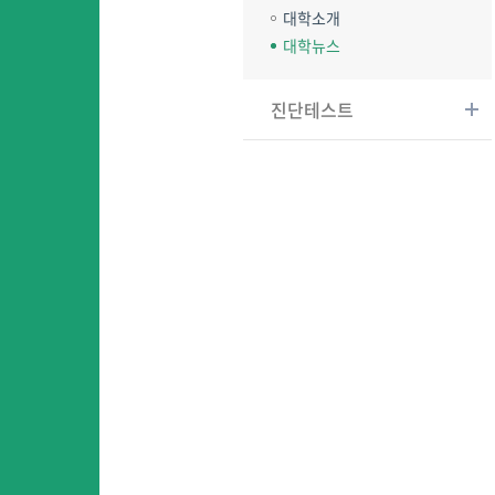
대학소개
대학뉴스
진단테스트
어
어린이영어