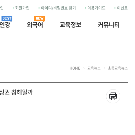
인
회원가입
아이디/비밀번호 찾기
이용가이드
이벤트
 인강
외국어
교육정보
커뮤니티
HOME
교육뉴스
초등교육뉴스
 초상권 침해일까