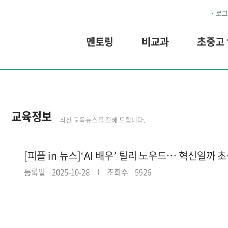
로그
멘토링
비교과
초중고
교육정보
최신 교육뉴스를 전해 드립니다.
[피플 in 뉴스]‘AI 배우’ 틸리 노우드… 혁신일까
등록일
2025-10-28
조회수
5926