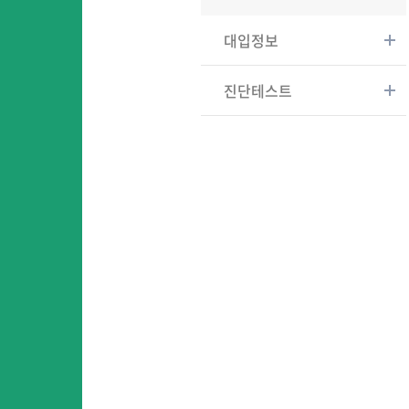
대입정보
진단테스트
어
어린이영어