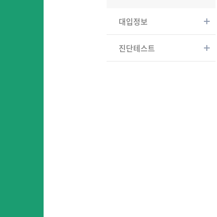
대입정보
진단테스트
어
어린이영어