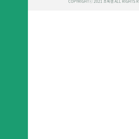
COPYRIGHTⓒ 2021 초록샘 ALL RIGHTS 