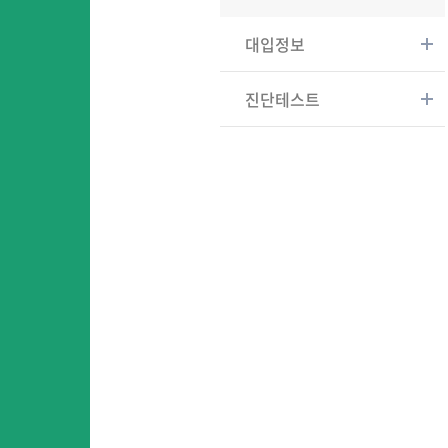
대입정보
진단테스트
어
어린이영어