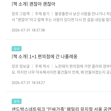
[책 소개] 괜찮아 괜찮아
장르 그림책 │ 주제 용기 │ 불광출판사 낯선 사람을 만나거나 처
서 "괜찮아"라고 말해 주는 사람이 있다면 다시 한 걸음 내딛을 힘이 
2026-07-31 18:37:38
유아
[책 소개] 1+1 편의점에 간 나폴레옹
장르 정보글 │ 주제 역사 │ 노란돼지 편의점에 가면 콜라와 껌부
요. 하지만 너무 익숙해서이런 물건들이 언제, 왜 만들어졌는지 궁금해
2026-07-31 18:34:27
유아
샌드박스네트워크 '인싸가족' 패밀리 뮤지컬 서울 공연