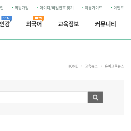
인
회원가입
아이디/비밀번호 찾기
이용가이드
이벤트
 인강
외국어
교육정보
커뮤니티
HOME
교육뉴스
유아교육뉴스