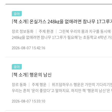
유아
[책 소개] 온실가스 248㎏을 없애려면 참나무 17그루
장르 정보동화 │ 주제 환경 │ 그린북 우리의 몸과 지구를 동시에
248kg을 없애려면 참나무 17그루가 필요해'는 초등학교 4학년 가온,
2026-08-07 15:42:16
유아
[책 소개] 행운의 남신
장르 동화 │ 주제 행운 │ 위즈덤하우스 행운은 가만히 기다리기만
우리는 흔히 '운이 좋았다'고 말하지요. 하지만 책 '행운의 남신'은 
2026-08-07 15:33:10