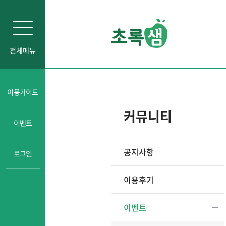
전체메뉴
인문소양
이용가이드
자기주도학습
커뮤니티
이벤트
진로교육
성교육
공지사항
로그인
경제금융교육
일타강사강의
이용후기
이벤트