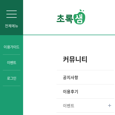
전체메뉴
인문소양
이용가이드
자기주도학습
커뮤니티
이벤트
진로교육
성교육
공지사항
로그인
경제금융교육
일타강사강의
이용후기
이벤트